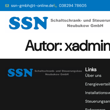
ssn-gmbh@t-online.de
038294 78605
Autor:
xadmi
Links
Über uns
Energievertei
Installationsv
Steuerungsan
Referenzen