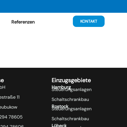
KONTAKT
Referenzen
se
Einzugsgebiete
bH
Hamburg
Steuerungsanlagen
straße 11
Schaltschrankbau
Rostock
eubukow
Steuerungsanlagen
8294 78605
Schaltschrankbau
Lübeck
8294 78606